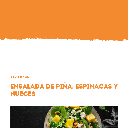
Search
For:
31/10/25
Ensalada de piña, espinacas y
nueces