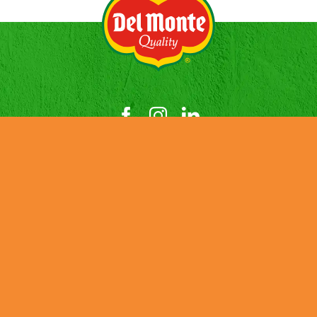
HISTORIA
NOTICIAS
PRODUCTOS
CONTACTOS
EMPLEO
SUSTENTABILIDAD
INFORME PÚBLICO PAÍS POR PAÍS (CBC)
Credits
Cookies
Privacy Policy
Terms and Conditions
Tax Strategy
Job Applicant Data Protection Privacy Notice
UK Modern Slavery & Human Trafficking Statement
DMFI UK Pension Plan – Statement of Investment Principles
Terms & Conditions – Social Media Giveaway “Win a goodie
bag”