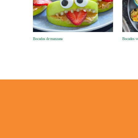
Bocados de manzana
Bocados ve
HISTORIA
NOT
Credits
Cookies
Pri
UK Modern Slavery