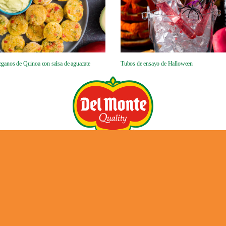
ganos de Quinoa con salsa de aguacate
Tubos de ensayo de Halloween
ICIAS
PRODUCTOS
CONTACTOS
EMPLEO
SU
INFORME PÚBLICO PAÍS POR PAÍS (CBC)
vacy Policy
Terms and Conditions
Tax Strategy
Job Applicant Dat
 & Human Trafficking Statement
DMFI UK Pension Plan – Statement of Inv