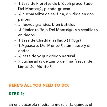
1 taza de Floretes de brócoli precortado
Del MonteⓇ , picado grueso
½ cucharadita de sal fina, dividida en dos
partes
5 huevos grandes, bien batidos
½ Pimiento Rojo Del MonteⓇ , sin semillas y
en dados
1 taza de Cheddar rallado (120gr)
1 Aguacate Del MonteⓇ , sin hueso y en
dados
½ taza de yogur griego natural
2 cucharadas de zumo de lima fresca, de
Limas Del MonteⓇ
HERE’S ALL YOU NEED TO DO:
STEP 1:
En una cacerola mediana mezclar la quinoa, el