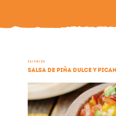
31/10/25
Salsa de piña dulce y pica