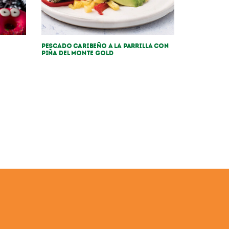
Pescado caribeño a la parrilla con
piña Del Monte Gold
USTENTABILIDAD
ax Strategy
Trafficking Statement
l Media Giveaway “Win a goodie bag”