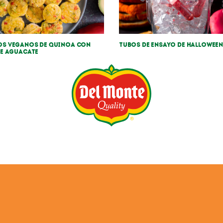
s veganos de Quinoa con
Tubos de ensayo de Halloween
de aguacate
CIAS
PRODUCTOS
CONTACTOS
EMPLEO
S
INFORME PÚBLICO PAÍS POR PAÍS (CBC)
ookies
Privacy Policy
Terms and Conditions
T
rotection Privacy Notice
UK Modern Slavery & Human 
of Investment Principles
Terms & Conditions – Socia