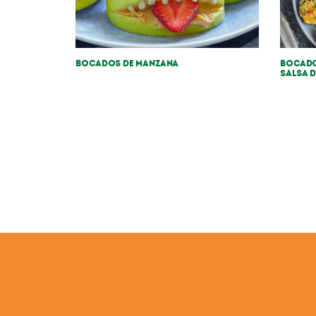
Bocados de manzana
Bocado
salsa 
HISTORIA
NOTI
Credits
C
Job Applicant Data P
DMFI UK Pension Plan – Statement 