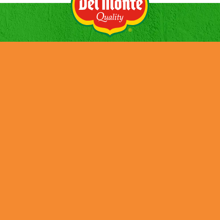
HISTORIA
NOTICIAS
PRODUCTOS
CONTACTOS
EMPLEO
SUSTENTABILIDAD
INFORME PÚBLICO PAÍS POR PAÍS (CBC)
Credits
Cookies
Privacy Policy
Terms and Conditions
Tax Strategy
Job Applicant Data Protection Privacy Notice
UK Modern Slavery & Human Trafficking Statement
DMFI UK Pension Plan – Statement of Investment Principles
Terms & Conditions – Social Media Giveaway “Win a goodie
bag”