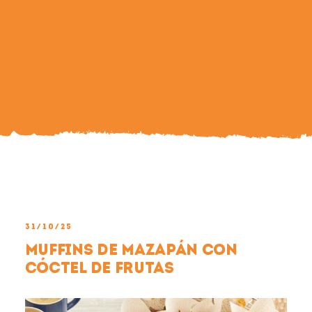
Search
For:
31/10/25
Muffins de Mazapán con
Cóctel de Frutas