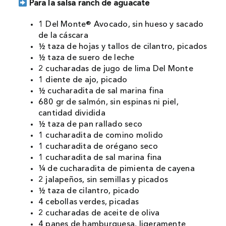
Para la salsa ranch de aguacate
1 Del Monte® Avocado, sin hueso y sacado
de la cáscara
½ taza de hojas y tallos de cilantro, picados
½ taza de suero de leche
2 cucharadas de jugo de lima Del Monte
1 diente de ajo, picado
½ cucharadita de sal marina fina
680 gr de salmón, sin espinas ni piel,
cantidad dividida
½ taza de pan rallado seco
1 cucharadita de comino molido
1 cucharadita de orégano seco
1 cucharadita de sal marina fina
¼ de cucharadita de pimienta de cayena
2 jalapeños, sin semillas y picados
½ taza de cilantro, picado
4 cebollas verdes, picadas
2 cucharadas de aceite de oliva
4 panes de hamburguesa, ligeramente