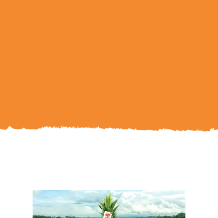
Search
For: