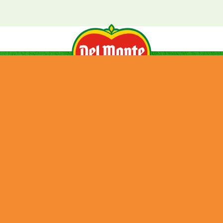
HISTORIA
NOTICIAS
PRODUCTOS
CONTACTOS
EMPLEO
SUSTENTABILIDAD
INFORME PÚBLICO PAÍS POR PAÍS (CBC)
Credits
Cookies
Privacy Policy
Terms and Conditions
Tax Strategy
Job Applicant Data Protection Privacy Notice